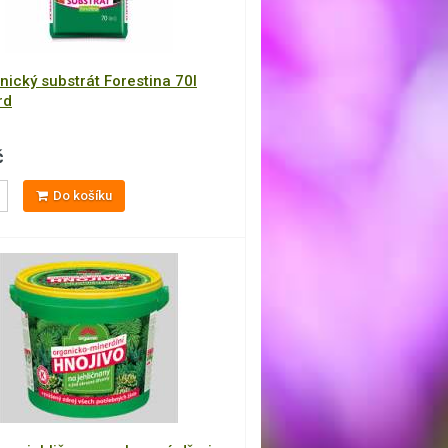
ický substrát Forestina 70l
rd
č
Do košíku