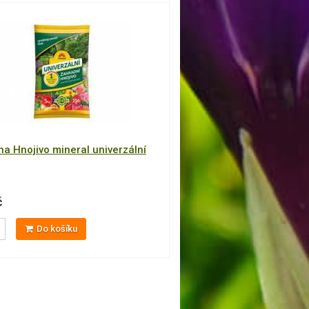
na Hnojivo mineral univerzální
č
Do košíku