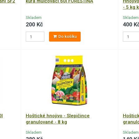
ání SF2
kůra mulčovací 60l FORESTINA
Hnojivo
- 5 kg k
Skladem
Skladem
200 Kč
400 K
Do košíku
0l
Hoštické hnojivo - Slepičince
Hoštick
granulované - 8 kg
granul
Skladem
Skladem