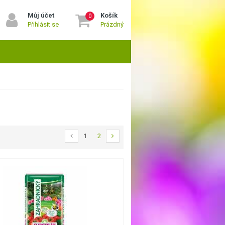
Můj účet
Košík
0
Přihlásit se
Prázdný
1
2