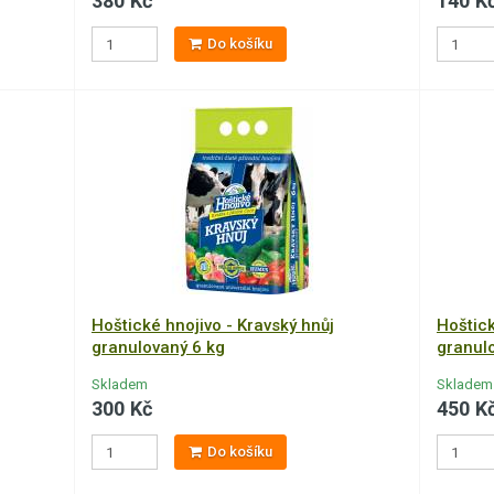
380 Kč
140 K
Do košíku
Hoštické hnojivo - Kravský hnůj
Hoštick
granulovaný 6 kg
granul
Skladem
Skladem
300 Kč
450 K
Do košíku