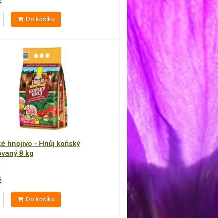
č
Do košíku
é hnojivo - Hnůj koňský
ovaný 8 kg
č
Do košíku