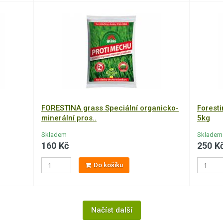
FORESTINA grass Speciální organicko-
Foresti
minerální pros..
5kg
Skladem
Skladem
160 Kč
250 K
Do košíku
Načíst další