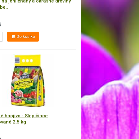
 na jehličnany a okrasné dřeviny
be..
č
Do košíku
é hnojivo - Slepičince
ované 2,5 kg