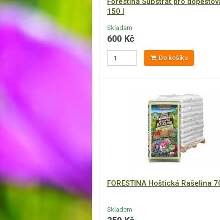
Forestina Substrát pro dopěstov
150 l
Skladem
600 Kč
Do košíku
FORESTINA Hoštická Rašelina 7
Skladem