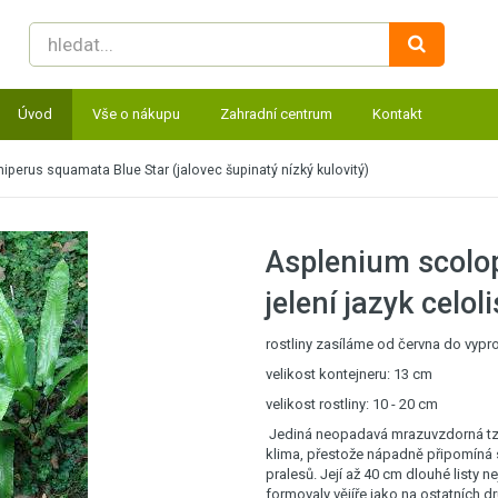
Úvod
Vše o nákupu
Zahradní centrum
Kontakt
iperus squamata Blue Star (jalovec šupinatý nízký kulovitý)
Asplenium scolo
jelení jazyk celoli
rostliny zasíláme od června do vyp
velikost kontejneru: 13 cm
velikost rostliny: 10 - 20 cm
Jediná neopadavá mrazuvzdorná tzv
klima, přestože nápadně připomíná 
pralesů. Její až 40 cm dlouhé listy n
formovaly vějíře jako na ostatních dru