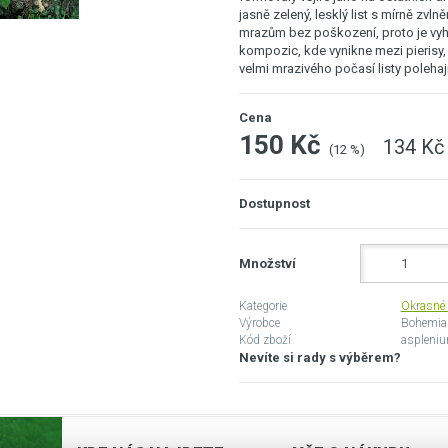
jasně zelený, lesklý list s mírně zvlně
mrazům bez poškození, proto je vyh
kompozic, kde vynikne mezi pierisy,
velmi mrazivého počasí listy poleha
Cena
150 Kč
134 Kč
(12 %)
Dostupnost
Množství
Kategorie
Okrasné 
Výrobce
Bohemia
Kód zboží
aspleniu
Nevíte si rady s výběrem?