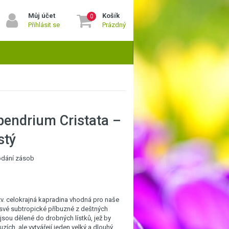
Můj účet
Košík
0
Přihlásit se
Prázdný
pendrium Cristata –
stý
rodání zásob
. celokrajná kapradina vhodná pro naše
své subtropické příbuzné z deštných
ejsou dělené do drobných lístků, jež by
zích, ale vytvářejí jeden velký a dlouhý,