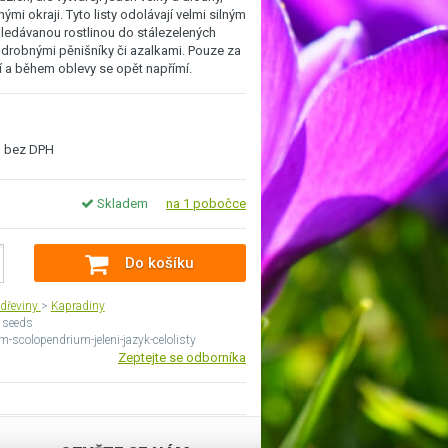
nými okraji. Tyto listy odolávají velmi silným
ledávanou rostlinou do stálezelených
 drobnými pěnišníky či azalkami. Pouze za
jí a během oblevy se opět napřímí.
bez DPH
Skladem
na 1 pobočce
Do košíku
dřeviny
>
Kapradiny
 seeds
m-scolopendrium-jeleni-jazyk-celolisty
Zeptejte se odborníka