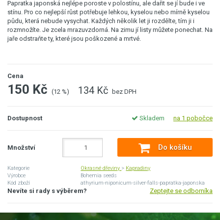
Papratka japonská nejlépe poroste v polostínu, ale dařit se jí bude i ve
stínu. Pro co nejlepší růst potřebuje lehkou, kyselou nebo mírně kyselou
půdu, která nebude vysychat. Každých několik let ji rozdělte, tím ji i
rozmnožíte. Je zcela mrazuvzdorná. Na zimu jí listy můžete ponechat. Na
jaře odstraňte ty, které jsou poškozené a mrtvé.
Cena
150 Kč
134 Kč
(12 %)
bez DPH
Dostupnost
Skladem
na 1 pobočce
Do košíku
Množství
Kategorie
Okrasné dřeviny
>
Kapradiny
Výrobce
Bohemia seeds
Kód zboží
athyrium-niponicum-silver-falls-papratka-japonska
Nevíte si rady s výběrem?
Zeptejte se odborníka