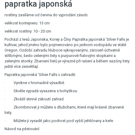
papratka japonská
rostliny zasíláme od června do vyprodání zásob
velikost kontejneru: 13 cm
velikost rostliny: 10 - 20 cm
Pochází z lesů Japonska, Koreji a Číny. Papratka japonská 'Silver Falls je
kultivar, jehož jméno bylo pojmenováno po jednom vodopádu ve státě
Oregon. Ozdobí zahradu hluboce vykrajovanými, zároveň úchvatně
stříbrnými, šedo-zelenými listy s purpurově-fialovými stopkami a
zelenými stonky. Zbarvení listů je výrazné při rašení a během sezóny listy
ještě více zesvětlají.
Papratka japonská 'Silver Falls v zahradě:
· Vynikne v hromadné výsadbě.
· Skvěle vypadá vysazena s bohyškou.
· Zkrášlí stinné zákoutí zahrad.
· Zkombinovat ji můžete s dlužichami, které mají krásně zbarvené
listy.
· Můžete ji vysadit jako podrost pod vyšší jehličnany a keře.
Návod na pěstování: