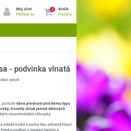
Můj účet
Košík
0
Přihlásit se
Prázdný
sa - podvinka vlnatá
rodání zásob
á, protože
dává přednost písčitému typu
 nízký, trsovitý shluk jemně dělených
kkými rezavohnědými chloupky.
 zvládá horká a suchá leta, přičemž hlavní
, které pomáhají s regulací teploty a