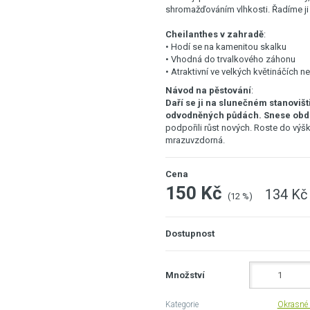
shromažďováním vlhkosti. Řadíme ji 
Cheilanthes v zahradě
:
• Hodí se na kamenitou skalku
• Vhodná do trvalkového záhonu
• Atraktivní ve velkých květináčích 
Návod na pěstování
:
Daří se ji na slunečném stanovišt
odvodněných půdách. Snese obd
podpořili růst nových. Roste do výšk
mrazuvzdorná.
Cena
150 Kč
134 Kč
(12 %)
Dostupnost
Množství
Kategorie
Okrasné 