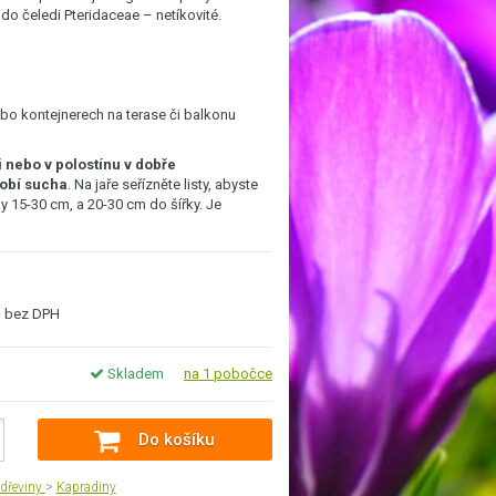
do čeledi Pteridaceae – netíkovité.
nebo kontejnerech na terase či balkonu
i nebo v polostínu v dobře
obí sucha
. Na jaře seřízněte listy, abyste
y 15-30 cm, a 20-30 cm do šířky. Je
bez DPH
Skladem
na 1 pobočce
Do košíku
dřeviny
>
Kapradiny