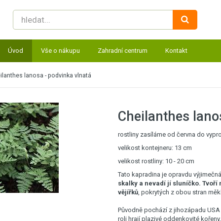
Úvod
Vše o nákupu
Zahradní centrum
Kontakt
ilanthes lanosa - podvinka vlnatá
Cheilanthes lano
rostliny zasíláme od června do vyp
velikost kontejneru: 13 cm
velikost rostliny: 10 - 20 cm
Tato kapradina je opravdu výjimečn
skalky a nevadí jí sluníčko. Tvoří
vějířků
, pokrytých z obou stran mě
Původně pochází z jihozápadu USA a
roli hrají plazivé oddenkovité kořeny