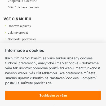
Znojemská 4769/127
586 01 Jihlava ­Rančířov
VŠE O NÁKUPU
Doprava a platby
Jak nakupovat
Obchodní podmínky
Cookies a podmínky používání
Informace o cookies
Ochrana osobních údajů
Kliknutím na Souhlasím se vším budou uloženy cookies
funkční, preferenční, analytické i marketingové - dokážeme
OZVĚTE SE NÁM
vám tak umožnit pohodlné používání webu, měřit funkčnost
Tel.: +420 724 874 713
našeho webu i vás cílit reklamou. Své preference můžete
snadno upravit kliknutím na Nastavení cookies. Kompletní
E-mail:
zahradnictvivraji@seznam.cz
politiku
si můžete přečíst zde
.
Všechny kontakty
Souhlasím se vším
© 2015 Internetový obchod provozuje společnost Dubová Jitka
- Zahradnictví V Ráji, IČ 634 436 78.