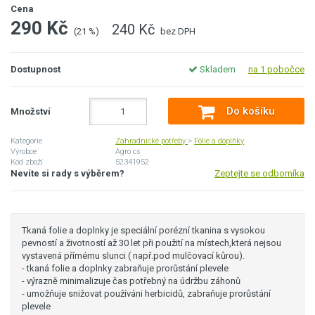
Cena
290 Kč
240 Kč
(21 %)
bez DPH
Dostupnost
Skladem
na 1 pobočce
Do košíku
Množství
Kategorie
Zahradnické potřeby
>
Fólie a doplňky
Výrobce
Agro cs
Kód zboží
52341952
Nevíte si rady s výběrem?
Zeptejte se odborníka
Tkaná folie a doplnky je speciální porézní tkanina s vysokou
pevností a životností až 30 let při použití na místech,která nejsou
vystavená přímému slunci ( např.pod mulčovací kůrou).
- tkaná folie a doplnky zabraňuje prorůstání plevele
- výrazně minimalizuje čas potřebný na údržbu záhonů
- umožňuje snižovat používáni herbicidů, zabraňuje prorůstání
plevele