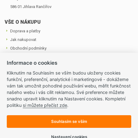
586 01 Jihlava ­Rančířov
VŠE O NÁKUPU
Doprava a platby
Jak nakupovat
Obchodní podmínky
Cookies a podmínky používání
Informace o cookies
Ochrana osobních údajů
Kliknutím na Souhlasím se vším budou uloženy cookies
funkční, preferenční, analytické i marketingové - dokážeme
OZVĚTE SE NÁM
vám tak umožnit pohodlné používání webu, měřit funkčnost
Tel.: +420 724 874 713
našeho webu i vás cílit reklamou. Své preference můžete
snadno upravit kliknutím na Nastavení cookies. Kompletní
E-mail:
zahradnictvivraji@seznam.cz
politiku
si můžete přečíst zde
.
Všechny kontakty
Souhlasím se vším
© 2015 Internetový obchod provozuje společnost Dubová Jitka
- Zahradnictví V Ráji, IČ 634 436 78.
Nastavení cookies