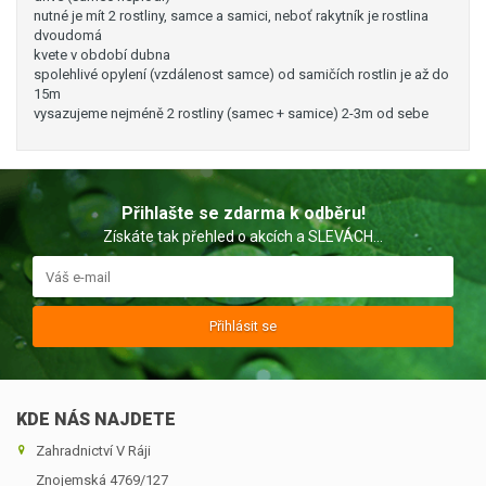
nutné je mít 2 rostliny, samce a samici, neboť rakytník je rostlina
dvoudomá
kvete v období dubna
spolehlivé opylení (vzdálenost samce) od samičích rostlin je až do
15m
vysazujeme nejméně 2 rostliny (samec + samice) 2-3m od sebe
Přihlašte se zdarma k odběru!
Získáte tak přehled o akcích a SLEVÁCH...
Přihlásit se
KDE NÁS NAJDETE
Zahradnictví V Ráji
Znojemská 4769/127