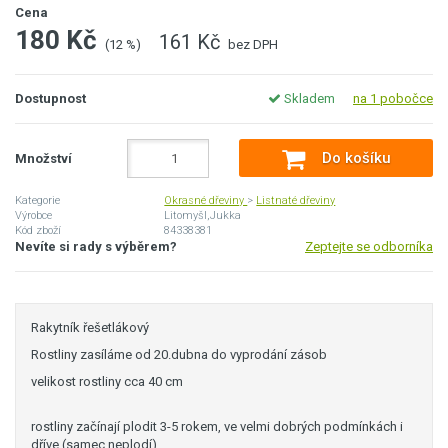
Cena
180 Kč
161 Kč
(12 %)
bez DPH
Dostupnost
Skladem
na 1 pobočce
Do košíku
Množství
Kategorie
Okrasné dřeviny
>
Listnaté dřeviny
Výrobce
Litomyšl,Jukka
Kód zboží
84338381
Nevíte si rady s výběrem?
Zeptejte se odborníka
Rakytník řešetlákový
Rostliny zasíláme od 20.dubna do vyprodání zásob
velikost rostliny cca 40 cm
rostliny začínají plodit 3-5 rokem, ve velmi dobrých podmínkách i
dříve (samec neplodí)