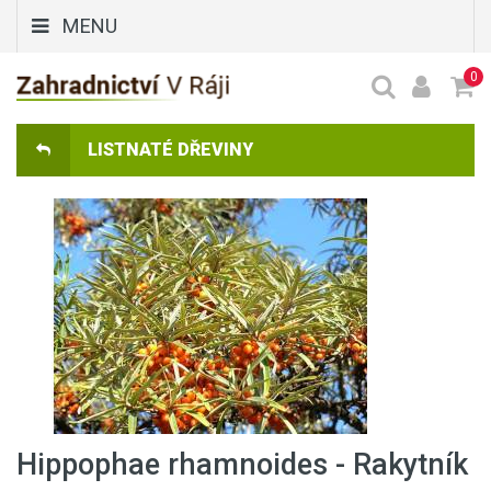
MENU
0
LISTNATÉ DŘEVINY
Hippophae rhamnoides - Rakytník