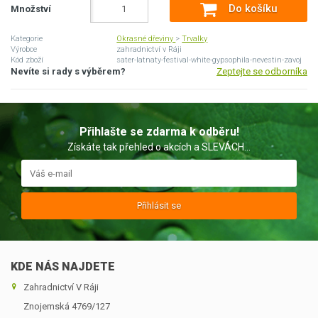
Do košíku
Množství
Kategorie
Okrasné dřeviny
>
Trvalky
Výrobce
zahradnictví v Ráji
Kód zboží
sater-latnaty-festival-white-gypsophila-nevestin-zavoj
Nevíte si rady s výběrem?
Zeptejte se odborníka
Přihlašte se zdarma k odběru!
Získáte tak přehled o akcích a SLEVÁCH...
Přihlásit se
KDE NÁS NAJDETE
Zahradnictví V Ráji
Znojemská 4769/127