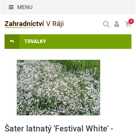
MENU
0
TRVALKY
Šater latnatý 'Festival White' -