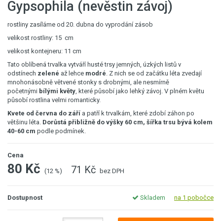
Gypsophila (nevěstin závoj)
rostliny zasíláme od 20. dubna do vyprodání zásob
velikost rostliny: 15 cm
velikost kontejneru: 11 cm
Tato oblíbená trvalka vytváří husté trsy jemných, úzkých listů v
odstínech
zelené
až lehce
modré
. Z nich se od začátku léta zvedají
mnohonásobně větvené stonky s drobnými, ale nesmírně
početnými
bílými květy
, které působí jako lehký závoj. V plném květu
působí rostlina velmi romanticky.
Kvete od června do září
a patří k trvalkám, které zdobí záhon po
většinu léta.
Dorůstá přibližně do výšky 60 cm, šířka trsu bývá kolem
40-60 cm
podle podmínek.
Cena
80 Kč
71 Kč
(12 %)
bez DPH
Dostupnost
Skladem
na 1 pobočce