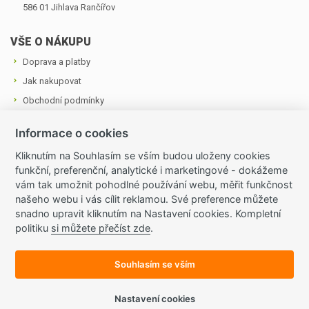
586 01 Jihlava ­Rančířov
VŠE O NÁKUPU
Doprava a platby
Jak nakupovat
Obchodní podmínky
Cookies a podmínky používání
Informace o cookies
Ochrana osobních údajů
Kliknutím na Souhlasím se vším budou uloženy cookies
funkční, preferenční, analytické i marketingové - dokážeme
OZVĚTE SE NÁM
vám tak umožnit pohodlné používání webu, měřit funkčnost
Tel.: +420 724 874 713
našeho webu i vás cílit reklamou. Své preference můžete
snadno upravit kliknutím na Nastavení cookies. Kompletní
E-mail:
zahradnictvivraji@seznam.cz
politiku
si můžete přečíst zde
.
Všechny kontakty
Souhlasím se vším
© 2015 Internetový obchod provozuje společnost Dubová Jitka
- Zahradnictví V Ráji, IČ 634 436 78.
Nastavení cookies
E-shop pohání pružný systém Elasticr