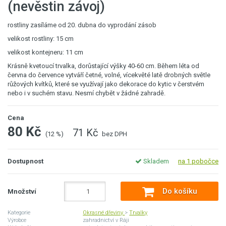
(nevěstin závoj)
rostliny zasíláme od 20. dubna do vyprodání zásob
velikost rostliny: 15 cm
velikost kontejneru: 11 cm
Krásně kvetoucí trvalka, dorůstající výšky 40-60 cm. Během léta od
června do července vytváří četné, volné, vícekvěté latě drobných světle
růžových kvítků, které se využívají jako dekorace do kytic v čerstvém
nebo i v suchém stavu. Nesmí chybět v žádné zahradě.
Cena
80 Kč
71 Kč
(12 %)
bez DPH
Dostupnost
Skladem
na 1 pobočce
Do košíku
Množství
Kategorie
Okrasné dřeviny
>
Trvalky
Výrobce
zahradnictví v Ráji