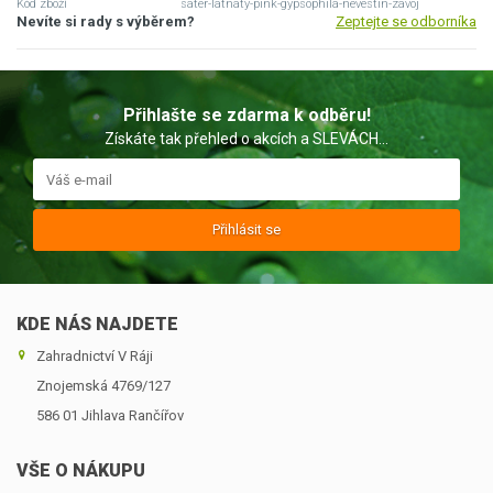
Kód zboží
sater-latnaty-pink-gypsophila-nevestin-zavoj
Nevíte si rady s výběrem?
Zeptejte se odborníka
Přihlašte se zdarma k odběru!
Získáte tak přehled o akcích a SLEVÁCH...
Přihlásit se
KDE NÁS NAJDETE
Zahradnictví V Ráji
Znojemská 4769/127
586 01 Jihlava ­Rančířov
VŠE O NÁKUPU