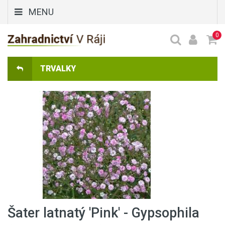
MENU
0
TRVALKY
Šater latnatý 'Pink' - Gypsophila