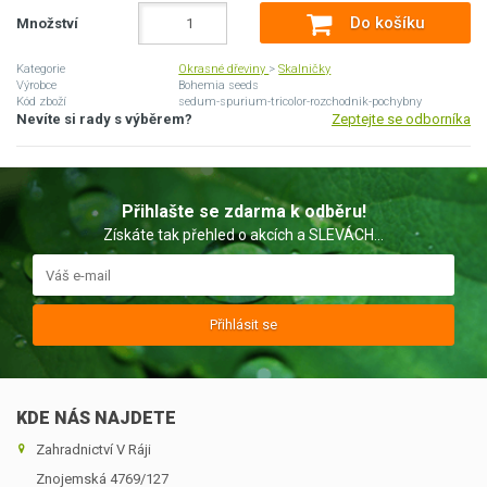
Do košíku
Množství
Kategorie
Okrasné dřeviny
>
Skalničky
Výrobce
Bohemia seeds
Kód zboží
sedum-spurium-tricolor-rozchodnik-pochybny
Nevíte si rady s výběrem?
Zeptejte se odborníka
Přihlašte se zdarma k odběru!
Získáte tak přehled o akcích a SLEVÁCH...
Přihlásit se
KDE NÁS NAJDETE
Zahradnictví V Ráji
Znojemská 4769/127