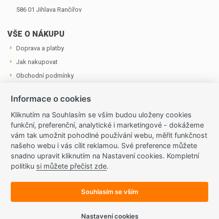
586 01 Jihlava ­Rančířov
VŠE O NÁKUPU
Doprava a platby
Jak nakupovat
Obchodní podmínky
Cookies a podmínky používání
Informace o cookies
Ochrana osobních údajů
Kliknutím na Souhlasím se vším budou uloženy cookies
funkční, preferenční, analytické i marketingové - dokážeme
OZVĚTE SE NÁM
vám tak umožnit pohodlné používání webu, měřit funkčnost
Tel.: +420 724 874 713
našeho webu i vás cílit reklamou. Své preference můžete
snadno upravit kliknutím na Nastavení cookies. Kompletní
E-mail:
zahradnictvivraji@seznam.cz
politiku
si můžete přečíst zde
.
Všechny kontakty
Souhlasím se vším
© 2015 Internetový obchod provozuje společnost Dubová Jitka
- Zahradnictví V Ráji, IČ 634 436 78.
Nastavení cookies