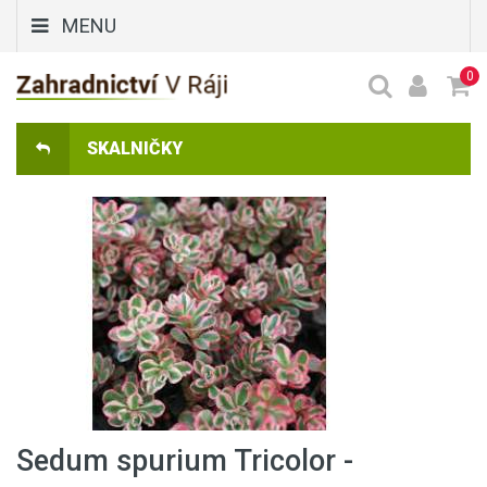
MENU
0
SKALNIČKY
Sedum spurium Tricolor -