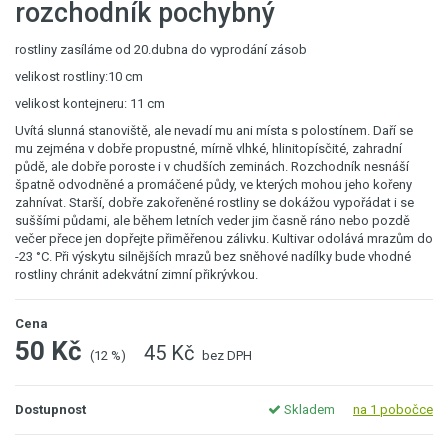
rozchodník pochybný
rostliny zasíláme od 20.dubna do vyprodání zásob
velikost rostliny:10 cm
velikost kontejneru: 11 cm
Uvítá slunná stanoviště, ale nevadí mu ani místa s polostínem. Daří se
mu zejména v dobře propustné, mírně vlhké, hlinitopísčité, zahradní
půdě, ale dobře poroste i v chudších zeminách. Rozchodník nesnáší
špatně odvodněné a promáčené půdy, ve kterých mohou jeho kořeny
zahnívat. Starší, dobře zakořeněné rostliny se dokážou vypořádat i se
suššími půdami, ale během letních veder jim časně ráno nebo pozdě
večer přece jen dopřejte přiměřenou zálivku. Kultivar odolává mrazům do
-23 °C. Při výskytu silnějších mrazů bez sněhové nadílky bude vhodné
rostliny chránit adekvátní zimní přikrývkou.
Cena
50 Kč
45 Kč
(12 %)
bez DPH
Dostupnost
Skladem
na 1 pobočce