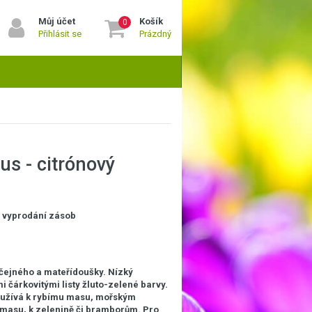
Můj účet
Košík
0
Přihlásit se
Prázdný
us - citrónový
o vyprodání zásob
čejného a mateřídoušky. Nízký
i čárkovitými listy žluto-zelené barvy.
používá k rybímu masu, mořským
masu, k zelenině či bramborům. Pro