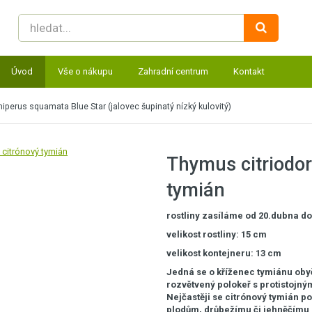
Úvod
Vše o nákupu
Zahradní centrum
Kontakt
iperus squamata Blue Star (jalovec šupinatý nízký kulovitý)
Thymus citriodor
tymián
rostliny zasíláme od 20.dubna d
velikost rostliny: 15 cm
velikost kontejneru: 13 cm
J
edná se o kříženec tymiánu oby
rozvětvený polokeř s protistojným
Nejčastěji se citrónový tymián 
plodům, drůbežímu či jehněčímu 