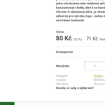
jeho citrónovou vůni můžeme při
konzumovat i květy, které se kand
Chcete-li skladovat déle, je vhod
výborný pro výrobu čaje. Jednu m
necháme louhovat.
Cena
80 Kč
71 Kč
(12 %)
bez
Dostupnost
Množství
Kategorie
Bylinky
Výrobce
Bohemia
Kód zboží
thymus-c
Nevíte si rady s výběrem?