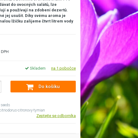
dávat do ovocných salátů, lze
ují a používají na zdobení dezertů.
né jej usušit. Díky svému aroma je
alou lžičku zalijeme čtvrt litrem vody
 DPH
Skladem
na 1 pobočce
Do košíku
 seeds
itriodorus-citronovy-tymian
Zeptejte se odborníka