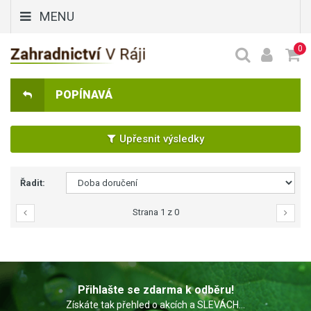
MENU
0
POPÍNAVÁ
Upřesnit výsledky
Řadit:
Strana 1 z 0
Přihlašte se zdarma k odběru!
Získáte tak přehled o akcích a SLEVÁCH...