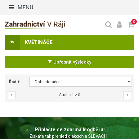
MENU
0
KVĚTINÁČE
Upřesnit výsledky
Řadit:
Strana 1 z 0
Přihlašte se zdarma k odběru!
Získáte tak přehled o akcích a SLEVÁCH...